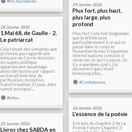
#Sri Aurobindo
29 Janvier 2026
Plus fort, plus haut,
plus large, plus
profond
28 Janvier 2026
1.Mai 68, de Gaulle - 2.
Plus fort Cela fait longtemps
que je m'intéresse
Le patriarcat
particulièrement à ce qui se
passe dans le corps et
Cela faisait des semaines que
l'essentiel de mes fréquentes
je n'avais pas regardé une
intériorisations consiste à
émission du Cercle Aristote :
observer ce qui s'y passe. Or,
les sujets politique
il y a quelques jours, j'ai
apparaissant davantage
découvert que c'était
assez dérisoires par rapport
beaucoup plus...
au travail intérieur de
purification, évolution,
#Confidences
transformation. Et puis, allez
savoir pourquoi,...
#Infos
26 Janvier 2026
L'essence de la poésie
Extraits du chapitre 2 de La
25 Janvier 2026
Poésie Future Chapitre 2 :
Livres chez SABDA en