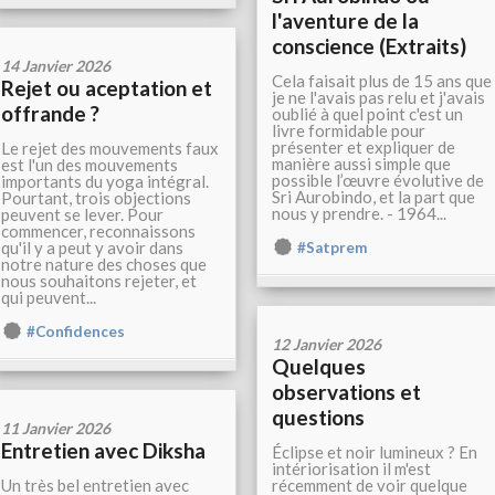
l'aventure de la
conscience (Extraits)
14 Janvier 2026
Cela faisait plus de 15 ans que
Rejet ou aceptation et
je ne l'avais pas relu et j'avais
offrande ?
oublié à quel point c'est un
livre formidable pour
présenter et expliquer de
Le rejet des mouvements faux
manière aussi simple que
est l'un des mouvements
possible l’œuvre évolutive de
importants du yoga intégral.
Sri Aurobindo, et la part que
Pourtant, trois objections
nous y prendre. - 1964...
peuvent se lever. Pour
commencer, reconnaissons
qu'il y a peut y avoir dans
#Satprem
notre nature des choses que
nous souhaitons rejeter, et
qui peuvent...
#Confidences
12 Janvier 2026
Quelques
observations et
questions
11 Janvier 2026
Entretien avec Diksha
Éclipse et noir lumineux ? En
intériorisation il m'est
Un très bel entretien avec
récemment de voir quelque