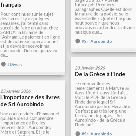
page 22 à 32 - Poésie
français
future.pdf Premiers
paragraphes Quelle est donc
la nature de la poésie, sa loi
Pour continuer sur le sujet
essentielle ? Quel est le plus
des livres, il y a quelques
haut pouvoir que nous
semaines, j'ai tenté sans
pouvons en attendre, la divine
succès de faire un achat chez
musique que...
SABDA, la librairie de
l'Ashram. Le paiement en ligne
est de nouveau opérationnel
#Sri Aurobindo
et je devrais recevoir ma
commande d'ici une quinzaine
de...
#Divers
23 Janvier 2026
De la Grèce à l'Inde
Je renouvelle mes
remerciements à Maryse 🙏
23 Janvier 2026
Aussitôt dit, aussitôt fait...
L'importance des livres
Voici le PDF de la Grèce à
l'Inde dans lequel Sri
de Sri Aurobindo
Aurobindo parle d'Héraclite.
Ce n'est pas très long, une
Une courte vidéo d'Emmanuel
trentaine de pages. - Sri
qui aide bien à comprendre
Aurobindo - de la Grèce à
l'importance de lire les
l'Inde.pdf
œuvres de Sri Aurobindo,
Mère et Satprem. Et je le
#Sri Aurobindo