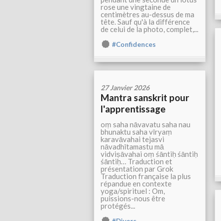
rose une vingtaine de
centimètres au-dessus de ma
tête. Sauf qu'à la différence
de celui de la photo, complet,...
#Confidences
27 Janvier 2026
Mantra sanskrit pour
l'apprentissage
oṃ saha nāvavatu saha nau
bhunaktu saha vīryaṃ
karavāvahai tejasvi
nāvadhītamastu mā
vidviṣāvahai oṃ śāntiḥ śāntiḥ
śāntiḥ… Traduction et
présentation par Grok
Traduction française la plus
répandue en contexte
yoga/spirituel : Om,
puissions-nous être
protégés...