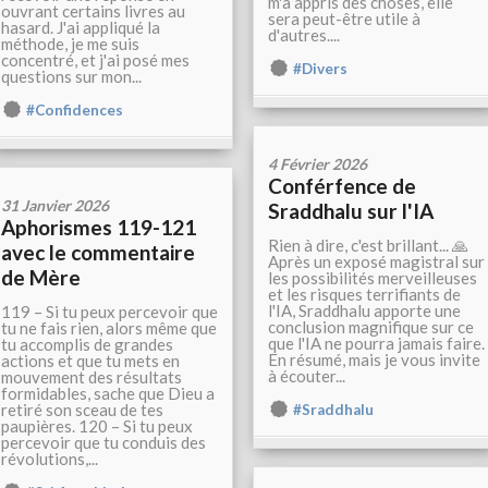
m'a appris des choses, elle
ouvrant certains livres au
sera peut-être utile à
hasard. J'ai appliqué la
d'autres....
méthode, je me suis
concentré, et j'ai posé mes
#Divers
questions sur mon...
#Confidences
4 Février 2026
Conférfence de
31 Janvier 2026
Sraddhalu sur l'IA
Aphorismes 119-121
Rien à dire, c'est brillant... 🙏
avec le commentaire
Après un exposé magistral sur
de Mère
les possibilités merveilleuses
et les risques terrifiants de
l'IA, Sraddhalu apporte une
119 – Si tu peux percevoir que
conclusion magnifique sur ce
tu ne fais rien, alors même que
que l'IA ne pourra jamais faire.
tu accomplis de grandes
En résumé, mais je vous invite
actions et que tu mets en
à écouter...
mouvement des résultats
formidables, sache que Dieu a
retiré son sceau de tes
#Sraddhalu
paupières. 120 – Si tu peux
percevoir que tu conduis des
révolutions,...