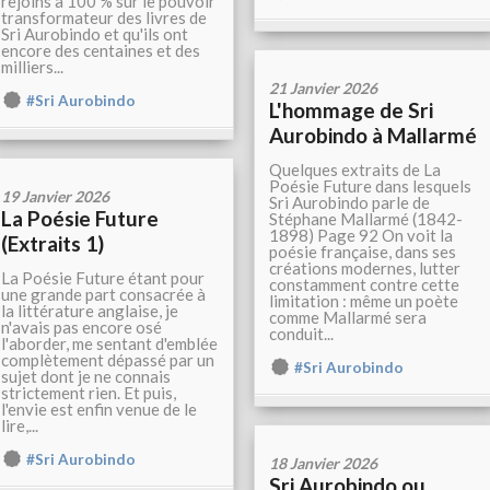
rejoins à 100 % sur le pouvoir
transformateur des livres de
Sri Aurobindo et qu'ils ont
encore des centaines et des
milliers...
21 Janvier 2026
#Sri Aurobindo
L'hommage de Sri
Aurobindo à Mallarmé
Quelques extraits de La
Poésie Future dans lesquels
19 Janvier 2026
Sri Aurobindo parle de
La Poésie Future
Stéphane Mallarmé (1842-
1898) Page 92 On voit la
(Extraits 1)
poésie française, dans ses
créations modernes, lutter
La Poésie Future étant pour
constamment contre cette
une grande part consacrée à
limitation : même un poète
la littérature anglaise, je
comme Mallarmé sera
n'avais pas encore osé
conduit...
l'aborder, me sentant d'emblée
complètement dépassé par un
#Sri Aurobindo
sujet dont je ne connais
strictement rien. Et puis,
l'envie est enfin venue de le
lire,...
#Sri Aurobindo
18 Janvier 2026
Sri Aurobindo ou