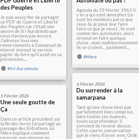
PDF Guerre et Liberté
Automate ou pas ?
des Peuples
Agenda du 19 février 1963 Il
y en a qui sont amorphes (ce
Je suis assez fier de partager
sont les meilleurs parce que
ce PDF de Guerre et Liberté
ceux-là, je peux leur faire
des Peuples car c'était une
faire ce que je veux) ; ils sont
œuvre de Sri Aurobindo que
comme des automates, alors
nous n'avions pas encore.
on peut en faire quelque
J'adresse tous mes
chose ; mais malheureusement
remerciements à Emmanuel de
ils se croient... justement...
m'avoir envoyé la version
papier du livre qu'il avait en sa
#Mère
possession,...
#Sri Aurobindo
6 Février 2026
Du surrender à la
5 Février 2026
samarpana
Une seule goutte de
Tant qu'une chose n'est pas
Ça
parfaitement bien comprise,
dans toutes ces nuances,
Dans un article précédent sur
toute sa profondeur, il
la fin des livres j'ai partagé un
convient de revenir dessus.
passage des Entretiens où
Cette courte conversation
Mère explique comment
que je viens d'avoir avec Grok
recevoir une réponse en