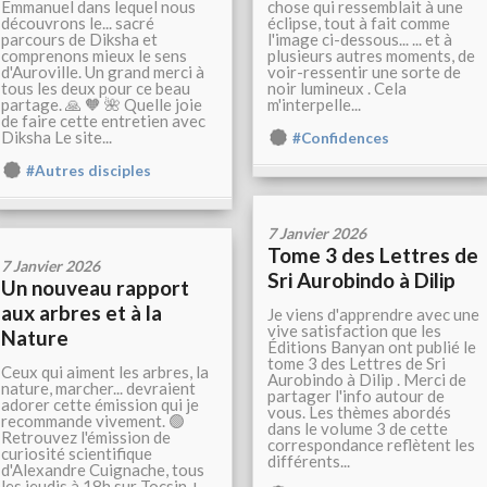
Emmanuel dans lequel nous
chose qui ressemblait à une
découvrons le... sacré
éclipse, tout à fait comme
parcours de Diksha et
l'image ci-dessous... ... et à
comprenons mieux le sens
plusieurs autres moments, de
d'Auroville. Un grand merci à
voir-ressentir une sorte de
tous les deux pour ce beau
noir lumineux . Cela
partage. 🙏 🧡 🌺 Quelle joie
m'interpelle...
de faire cette entretien avec
Diksha Le site...
#Confidences
#Autres disciples
7 Janvier 2026
Tome 3 des Lettres de
7 Janvier 2026
Sri Aurobindo à Dilip
Un nouveau rapport
aux arbres et à la
Je viens d'apprendre avec une
vive satisfaction que les
Nature
Éditions Banyan ont publié le
tome 3 des Lettres de Sri
Ceux qui aiment les arbres, la
Aurobindo à Dilip . Merci de
nature, marcher... devraient
partager l'info autour de
adorer cette émission qui je
vous. Les thèmes abordés
recommande vivement. 🟢
dans le volume 3 de cette
Retrouvez l'émission de
correspondance reflètent les
curiosité scientifique
différents...
d'Alexandre Cuignache, tous
les jeudis à 18h sur Tocsin +