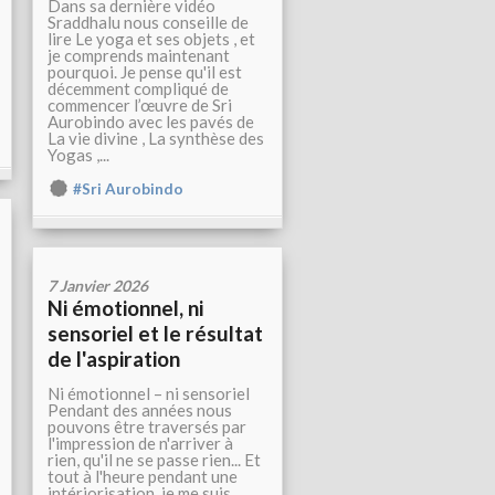
Dans sa dernière vidéo
Sraddhalu nous conseille de
lire Le yoga et ses objets , et
je comprends maintenant
pourquoi. Je pense qu'il est
décemment compliqué de
commencer l’œuvre de Sri
Aurobindo avec les pavés de
La vie divine , La synthèse des
Yogas ,...
#Sri Aurobindo
7 Janvier 2026
Ni émotionnel, ni
sensoriel et le résultat
de l'aspiration
Ni émotionnel – ni sensoriel
Pendant des années nous
pouvons être traversés par
l'impression de n'arriver à
rien, qu'il ne se passe rien... Et
tout à l'heure pendant une
intériorisation, je me suis