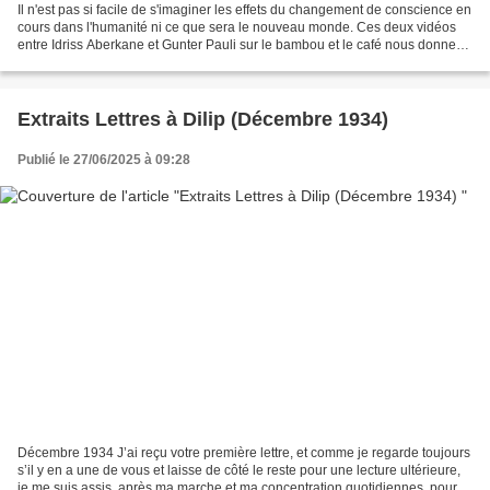
Il n'est pas si facile de s'imaginer les effets du changement de conscience en
cours dans l'humanité ni ce que sera le nouveau monde. Ces deux vidéos
entre Idriss Aberkane et Gunter Pauli sur le bambou et le café nous donnent
un petit aperçu des possibilités...
Extraits Lettres à Dilip (Décembre 1934)
Publié le 27/06/2025 à 09:28
Décembre 1934 J’ai reçu votre première lettre, et comme je regarde toujours
s’il y en a une de vous et laisse de côté le reste pour une lecture ultérieure,
je me suis assis, après ma marche et ma concentration quotidiennes, pour y