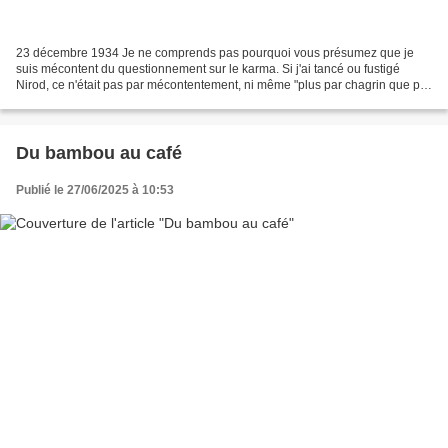
23 décembre 1934 Je ne comprends pas pourquoi vous présumez que je
suis mécontent du questionnement sur le karma. Si j'ai tancé ou fustigé
Nirod, ce n'était pas par mécontentement, ni même "plus par chagrin que par
colère", mais pour rire et aussi par...
Du bambou au café
Publié le 27/06/2025 à 10:53