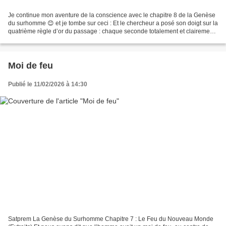
Je continue mon aventure de la conscience avec le chapitre 8 de la Genèse
du surhomme 😊 et je tombe sur ceci : Et le chercheur a posé son doigt sur la
quatrième règle d’or du passage : chaque seconde totalement et clairement.
Et je suis frappé d'incrédulité...
Moi de feu
Publié le 11/02/2026 à 14:30
Satprem La Genèse du Surhomme Chapitre 7 : Le Feu du Nouveau Monde