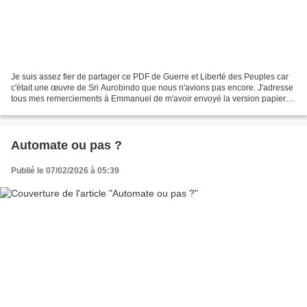
Je suis assez fier de partager ce PDF de Guerre et Liberté des Peuples car
c'était une œuvre de Sri Aurobindo que nous n'avions pas encore. J'adresse
tous mes remerciements à Emmanuel de m'avoir envoyé la version papier
du livre qu'il avait en sa possession,...
Automate ou pas ?
Publié le 07/02/2026 à 05:39