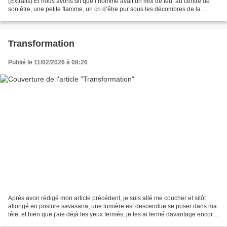
(Extraits) Et nous avons dit que l’homme avait un moi de feu, au centre de
son être, une petite flamme, un cri d’être pur sous les décombres de la
mécanique. C’est ce feu-là qui clarifie....
Transformation
Publié le 11/02/2026 à 08:26
Après avoir rédigé mon article précédent, je suis allé me coucher et sitôt
allongé en posture savasana, une lumière est descendue se poser dans ma
tête, et bien que j'aie déjà les yeux fermés, je les ai fermé davantage encore,
tout à fait comme lorsqu'on...