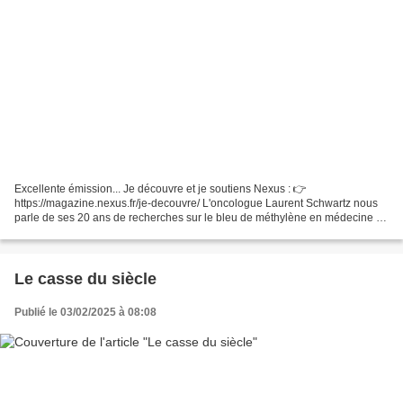
Excellente émission... Je découvre et je soutiens Nexus : 👉
https://magazine.nexus.fr/je-decouvre/ L'oncologue Laurent Schwartz nous
parle de ses 20 ans de recherches sur le bleu de méthylène en médecine et
ses effets sur le soin de certains cancers et...
Le casse du siècle
Publié le 03/02/2025 à 08:08