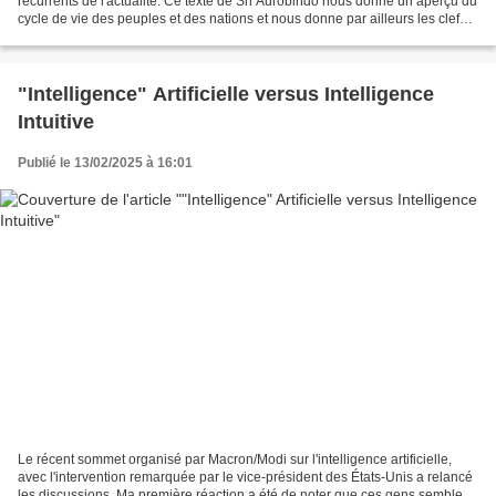
récurrents de l'actualité. Ce texte de Sri Aurobindo nous donne un aperçu du
cycle de vie des peuples et des nations et nous donne par ailleurs les clefs
de notre survie collective....
"Intelligence" Artificielle versus Intelligence
Intuitive
Publié le 13/02/2025 à 16:01
Le récent sommet organisé par Macron/Modi sur l'intelligence artificielle,
avec l'intervention remarquée par le vice-président des États-Unis a relancé
les discussions. Ma première réaction a été de noter que ces gens semblent