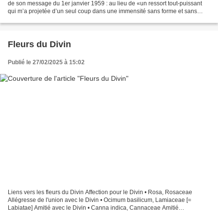
de son message du 1er janvier 1959 : au lieu de «un ressort tout-puissant
qui m’a projetée d’un seul coup dans une immensité sans forme et sans
limite, génératrice du monde nouveau»,...
Fleurs du Divin
Publié le 27/02/2025 à 15:02
Liens vers les fleurs du Divin Affection pour le Divin • Rosa, Rosaceae
Allégresse de l'union avec le Divin • Ocimum basilicum, Lamiaceae [=
Labiatae] Amitié avec le Divin • Canna indica, Cannaceae Amitié
progressive avec le Divin • Canna indica, Cannaceae...