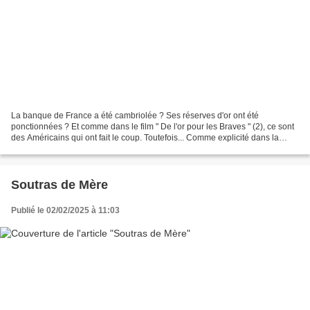
La banque de France a été cambriolée ? Ses réserves d'or ont été
ponctionnées ? Et comme dans le film " De l'or pour les Braves " (2), ce sont
des Américains qui ont fait le coup. Toutefois... Comme explicité dans la
première partie de cet édito, le sujet...
Soutras de Mère
Publié le 02/02/2025 à 11:03