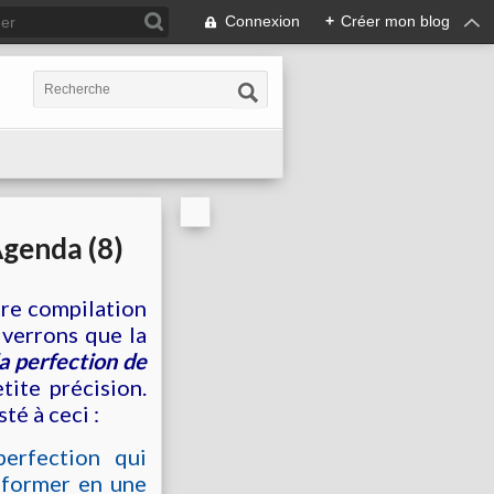
Connexion
+
Créer mon blog
Agenda (8)
re compilation
 verrons que la
la perfection de
ite précision.
té à ceci :
perfection qui
nsformer en une