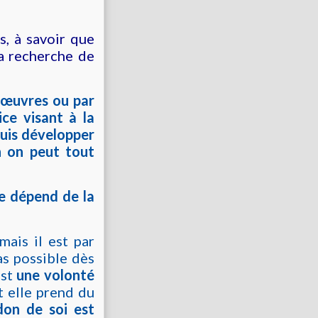
is, à savoir que
la recherche de
 œuvres ou par
ice visant à la
uis développer
n on peut tout
de dépend de la
 mais il est par
as possible dès
est
une volonté
t elle prend du
don de soi est