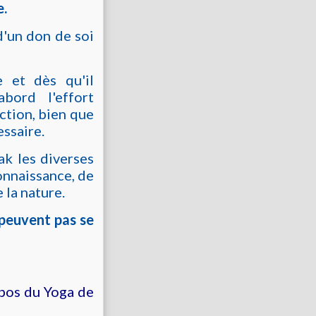
e.
d'un don de soi
e et dès qu'il
bord l'effort
action, bien que
ssaire.
ak les diverses
onnaissance, de
 la nature.
peuvent pas se
pos du Yoga de