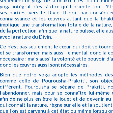
seulement un yoga de la bhakti, il est ou du moin
yoga intégral, c'est-à-dire qu'il oriente tout l'ê
ses parties, vers le Divin. Il doit par conséqu
connaissance et les œuvres autant que la bhakti
implique une transformation totale de la nature
de la perfection
, afin que la nature puisse, elle au
avec la nature du Divin.
Ce n'est pas seulement le cœur qui doit se tourne
et se transformer, mais aussi le mental, donc la c
nécessaire ; mais aussi la volonté et le pouvoir d'a
donc les œuvres aussi sont nécessaires.
Bien que notre yoga adopte les méthodes des
comme celle de Pourousha-Prakriti, son objec
différent. Pourousha se sépare de Prakriti, n
l'abandonner, mais pour se connaître lui-même e
afin de ne plus en être le jouet et de devenir au 
qui connaît la nature, règne sur elle et la soutient
que l'on est parvenu à cet état ou même lorsqu'o