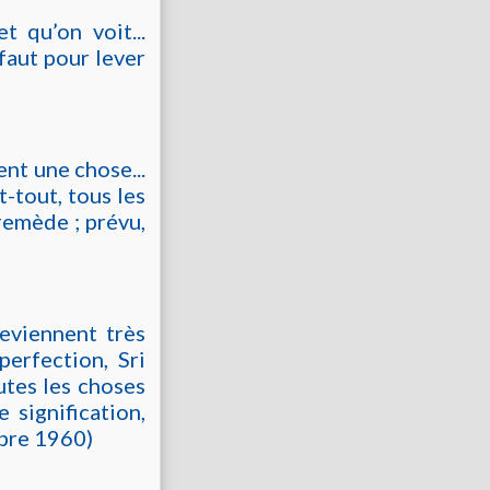
 qu’on voit...
 faut pour lever
ent une chose...
t-tout, tous les
 remède ; prévu,
eviennent très
perfection, Sri
utes les choses
 signification,
obre 1960)