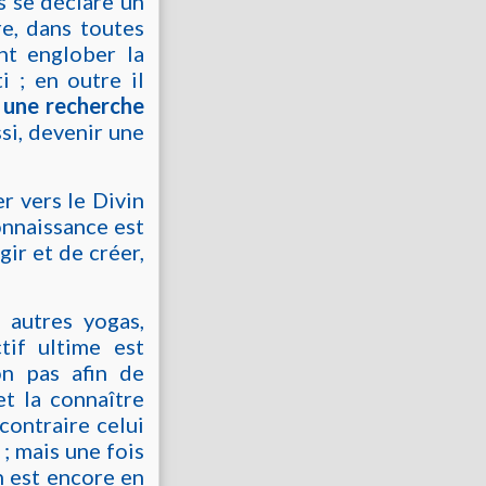
s se déclare un
tre, dans toutes
ent englober la
 ; en outre il
,
une recherche
ssi, devenir une
r vers le Divin
onnaissance est
gir et de créer,
 autres yogas,
tif ultime est
on pas afin de
t la connaître
contraire celui
 ; mais une fois
n est encore en