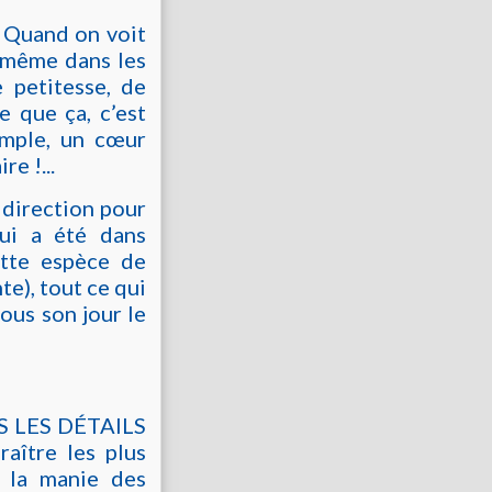
.. Quand on voit
 (même dans les
e petitesse, de
e que ça, c’est
emple, un cœur
e !...
 direction pour
qui a été dans
ette espèce de
te), tout ce qui
ous son jour le
NS LES DÉTAILS
aître les plus
r la manie des