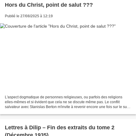
Hors du Christ, point de salut ???
Publié le 27/08/2025 à 12:19
L'aspect dogmatique de personnes religieuses, ou parfois des religions
elles-mêmes et si évident que cela ne se discute même pas. Le conflit
salvateur avec Stanislas Berton m'invite à revenir encore une fois sur le sujet
– avant de passer à d'autres choses...
Lettres à Dilip – Fin des extraits du tome 2
(Décembre 1935)