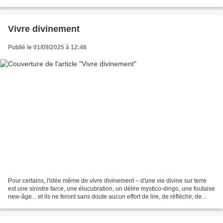
ces quelques...
Vivre divinement
Publié le 01/09/2025 à 12:46
Pour certains, l'idée même de vivre divinement – d'une vie divine sur terre
est une sinistre farce, une élucubration, un délire mystico-dingo, une foutaise
new-âge... et ils ne feront sans doute aucun effort de lire, de réfléchir, de
méditer sur ce qu'on...