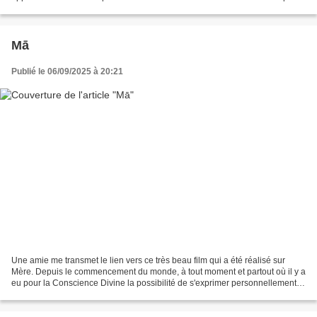
s’approcher, dans la mesure...
Mā
Publié le 06/09/2025 à 20:21
Une amie me transmet le lien vers ce très beau film qui a été réalisé sur
Mère. Depuis le commencement du monde, à tout moment et partout où il y a
eu pour la Conscience Divine la possibilité de s'exprimer personnellement,
j'étais là. La Mère – 14 mars...