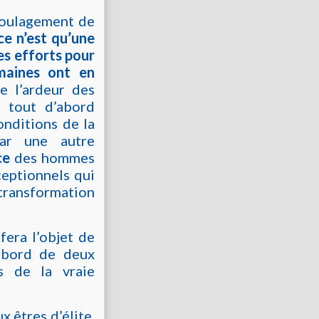
 soulagement de
ce n’est qu’une
es efforts pour
maines ont en
e l’ardeur des
 tout d’abord
onditions de la
ar une autre
ce
des hommes
ceptionnels qui
 transformation
fera l’objet de
’abord de deux
s de la vraie
x êtres d’élite,