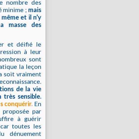
 le nombre des
té minime ;
mais
 même et il n’y
la masse des
r et déifié le
ression à leur
 nombreux sont
atique la leçon
a soit vraiment
connaissance.
tions de la vie
très sensible.
as conquérir.
En
n proposée par
ffire à guérir
car toutes les
du dénuement