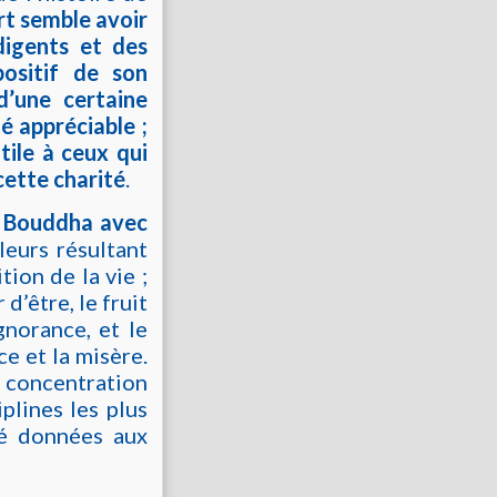
rt semble avoir
digents et des
positif de son
d’une certaine
é appréciable ;
tile à ceux qui
 cette charité
.
le Bouddha avec
uleurs résultant
tion de la vie ;
d’être, le fruit
gnorance, et le
ce et la misère.
e concentration
iplines les plus
té données aux