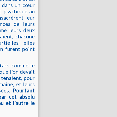
t dans un cœur
c psychique au
sacrèrent leur
nces de leurs
mme leurs deux
taient, chacune
tielles, elles
en furent point
 tard comme le
que l’on devait
 tenaient, pour
maine, et leurs
sées.
Pourtant
par cet absolu
u et l’autre le