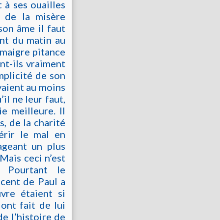
 à ses ouailles
t de la misère
son âme il faut
ent du matin au
 maigre pitance
nt-ils vraiment
mplicité de son
avaient au moins
il ne leur faut,
e meilleure. Il
s, de la charité
érir le mal en
lageant un plus
Mais ceci n’est
. Pourtant le
ncent de Paul a
vre étaient si
ont fait de lui
e l’histoire de