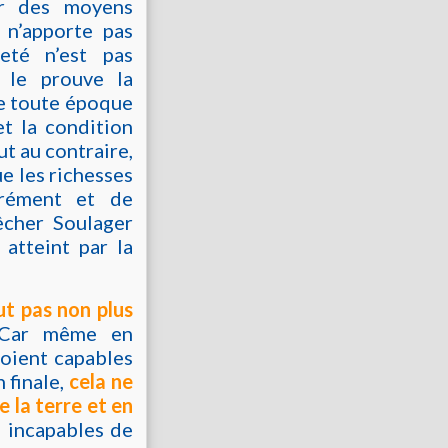
ar des moyens
 n’apporte pas
eté n’est pas
 le prouve la
de toute époque
t la condition
ut au contraire,
e les richesses
grément et de
êcher Soulager
 atteint par la
eut pas non plus
Car même en
oient capables
n finale,
cela ne
 la terre et en
e incapables de