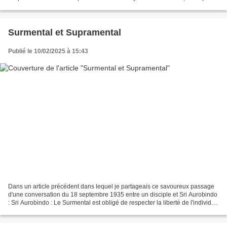
avoir donné des noms différents...
Surmental et Supramental
Publié le 10/02/2025 à 15:43
Dans un article précédent dans lequel je partageais ce savoureux passage
d'une conversation du 18 septembre 1935 entre un disciple et Sri Aurobindo
: Sri Aurobindo : Le Surmental est obligé de respecter la liberté de l'individu,
y compris sa liberté d'être...