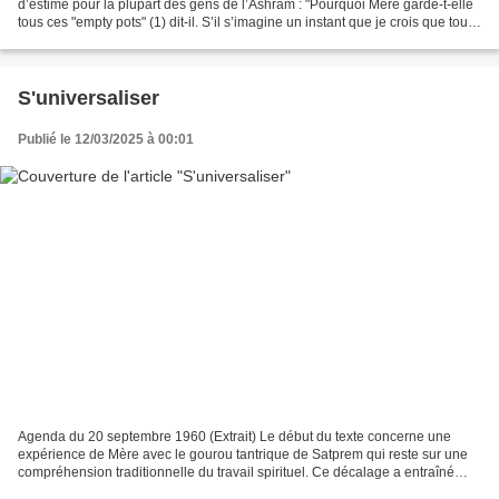
d’estime pour la plupart des gens de l’Ashram : "Pourquoi Mère garde-t-elle
tous ces "empty pots" (1) dit-il. S’il s’imagine un instant que je crois que tous
les gens ici font la sâdhanâ,...
S'universaliser
Publié le 12/03/2025 à 00:01
Agenda du 20 septembre 1960 (Extrait) Le début du texte concerne une
expérience de Mère avec le gourou tantrique de Satprem qui reste sur une
compréhension traditionnelle du travail spirituel. Ce décalage a entraîné
quelques difficultés, et puis Mère...