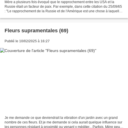
Mère a plusieurs fois évoqué que le rapprochement entre les USA et la
Russie était un facteur de paix. Par exemple, dans cette citation du 25/09/65
: "Le rapprochement de la Russie et de l'Amérique est une chose à laquelle
je travaille depuis des années....
Fleurs supramentales (69)
Publié le 10/02/2025 à 16:27
Je me demande ce que deviendrait la vibration d'un jardin avec un grand
nombre de ces fleurs. Et je me demande si cela aurait quelque influence sur
les personnes résidant à proximité ou venant y méditer... Parfois, Mère peut