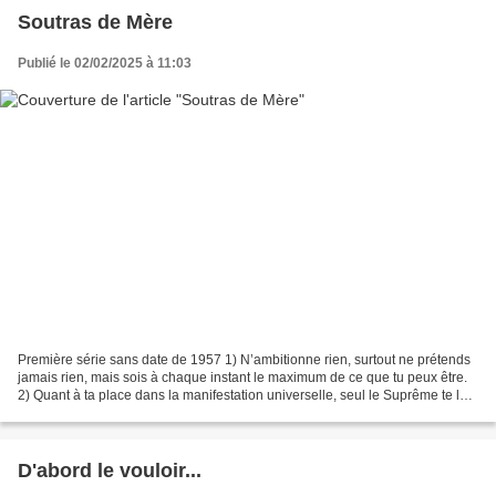
Soutras de Mère
Publié le 02/02/2025 à 11:03
Première série sans date de 1957 1) N’ambitionne rien, surtout ne prétends
jamais rien, mais sois à chaque instant le maximum de ce que tu peux être.
2) Quant à ta place dans la manifestation universelle, seul le Suprême te la
désignera. 3) C’est le Seigneur...
D'abord le vouloir...