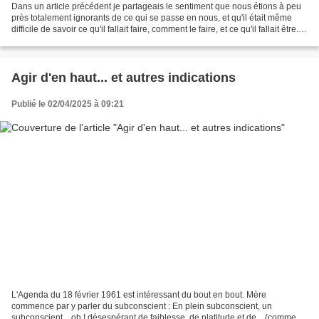
Dans un article précédent je partageais le sentiment que nous étions à peu
près totalement ignorants de ce qui se passe en nous, et qu'il était même
difficile de savoir ce qu'il fallait faire, comment le faire, et ce qu'il fallait être.
Or, je continue...
Agir d'en haut... et autres indications
Publié le 02/04/2025 à 09:21
L'Agenda du 18 février 1961 est intéressant du bout en bout. Mère
commence par y parler du subconscient : En plein subconscient, un
subconscient... oh ! désespérant de faiblesse, de platitude et de... (comment