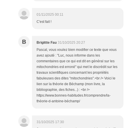
01/11/2025 00:11
C'est fait !
B
Brigittte Fau
31/10/2025 20:27
Pascal, vous voulez bien modifier ce texte que vous
avez ajouté : "Luc, nous informe dans les
commentaires que ce qui est dit en général sur les
mitochondries est erroné" qui met le discrédit sur les
travaux scientifiques concernant les propriétés
fabuleuses des dites "mitochondries".<br /> Voici le
lien sur la théorie de Béchamp (mon livre, la
bibliographie, des fiches...) : <br />
https://www.bonnes-habitudes.fr/comprendre/la-
théorie-d-antoine-béchamp/
31/10/2025 17:30