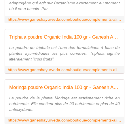
adaptogène qui agit sur l'organisme exactement au moment
où il en a besoin. Par...
https://www.ganeshayurveda.com/boutique/complements-alimentaires/sante-et-bien-etre/sommeil-et-apaisement/ashwagandha-bio-gelules-ayurvana/
Triphala poudre Organic India 100 gr - Ganesh Ayurveda
La poudre de triphala est l'une des formulations à base de
plantes ayurvédiques les plus connues. Triphala signifie
littéralement "trois fruits".
https://www.ganeshayurveda.com/boutique/complements-alimentaires/beaute-et-minceur/detox-beaute-et-minceur/detox-minceur/triphala-poudre-organic-india-100-gr/
Moringa poudre Organic India 100 gr - Ganesh Ayurveda
La poudre de la plante Moringa est extrêmement riche en
nutriments. Elle contient plus de 90 nutriments et plus de 40
antioxydants.
https://www.ganeshayurveda.com/boutique/complements-alimentaires/sante-et-bien-etre/digestion-et-transit/moringa-poudre-organic-india-100-gr/