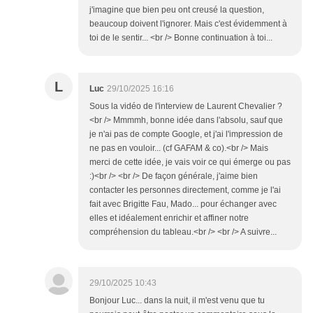
j'imagine que bien peu ont creusé la question,
beaucoup doivent l'ignorer. Mais c'est évidemment à
toi de le sentir... <br /> Bonne continuation à toi...
L
Luc
29/10/2025 16:16
Sous la vidéo de l'interview de Laurent Chevalier ?
<br /> Mmmmh, bonne idée dans l'absolu, sauf que
je n'ai pas de compte Google, et j'ai l'impression de
ne pas en vouloir... (cf GAFAM & co).<br /> Mais
merci de cette idée, je vais voir ce qui émerge ou pas
:)<br /> <br /> De façon générale, j'aime bien
contacter les personnes directement, comme je l'ai
fait avec Brigitte Fau, Mado... pour échanger avec
elles et idéalement enrichir et affiner notre
compréhension du tableau.<br /> <br /> A suivre...
29/10/2025 10:43
Bonjour Luc... dans la nuit, il m'est venu que tu