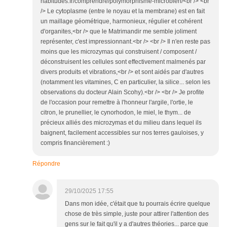
habitudes.fr/comprendre/polymorphisme-microbien/<br /> <br
/> Le cytoplasme (entre le noyau et la membrane) est en fait
un maillage géométrique, harmonieux, régulier et cohérent
d'organites,<br /> que le Matrimandir me semble joliment
représenter, c'est impressionnant.<br /> <br /> Il n'en reste pas
moins que les microzymas qui construisent / composent /
déconstruisent les cellules sont effectivement malmenés par
divers produits et vibrations,<br /> et sont aidés par d'autres
(notamment les vitamines, C en particulier, la silice... selon les
observations du docteur Alain Scohy).<br /> <br /> Je profite
de l'occasion pour remettre à l'honneur l'argile, l'ortie, le
citron, le prunellier, le cynorhodon, le miel, le thym... de
précieux alliés des microzymas et du milieu dans lequel ils
baignent, facilement accessibles sur nos terres gauloises, y
compris financièrement :)
Répondre
29/10/2025 17:55
Dans mon idée, c'était que tu pourrais écrire quelque
chose de très simple, juste pour attirer l'attention des
gens sur le fait qu'il y a d'autres théories... parce que