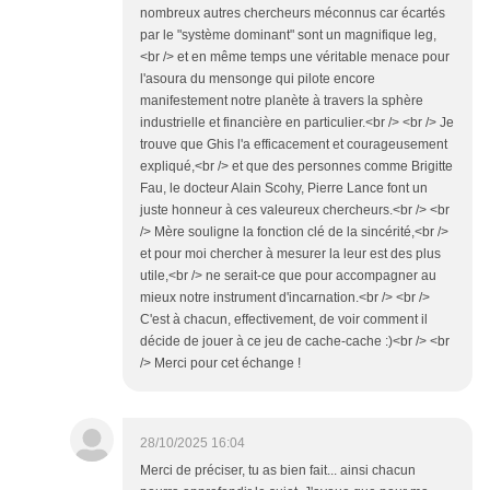
nombreux autres chercheurs méconnus car écartés
par le "système dominant" sont un magnifique leg,
<br /> et en même temps une véritable menace pour
l'asoura du mensonge qui pilote encore
manifestement notre planète à travers la sphère
industrielle et financière en particulier.<br /> <br /> Je
trouve que Ghis l'a efficacement et courageusement
expliqué,<br /> et que des personnes comme Brigitte
Fau, le docteur Alain Scohy, Pierre Lance font un
juste honneur à ces valeureux chercheurs.<br /> <br
/> Mère souligne la fonction clé de la sincérité,<br />
et pour moi chercher à mesurer la leur est des plus
utile,<br /> ne serait-ce que pour accompagner au
mieux notre instrument d'incarnation.<br /> <br />
C'est à chacun, effectivement, de voir comment il
décide de jouer à ce jeu de cache-cache :)<br /> <br
/> Merci pour cet échange !
28/10/2025 16:04
Merci de préciser, tu as bien fait... ainsi chacun