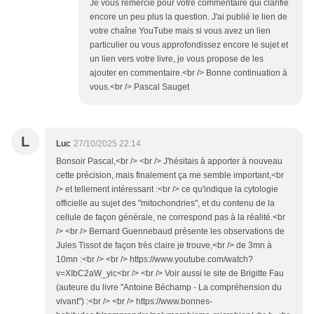
Je vous remercie pour votre commentaire qui clarifie
encore un peu plus la question. J'ai publié le lien de
votre chaîne YouTube mais si vous avez un lien
particulier ou vous approfondissez encore le sujet et
un lien vers votre livre, je vous propose de les
ajouter en commentaire.<br /> Bonne continuation à
vous.<br /> Pascal Sauget
L
Luc
27/10/2025 22:14
Bonsoir Pascal,<br /> <br /> J'hésitais à apporter à nouveau
cette précision, mais finalement ça me semble important,<br
/> et tellement intéressant :<br /> ce qu'indique la cytologie
officielle au sujet des "mitochondries", et du contenu de la
cellule de façon générale, ne correspond pas à la réalité.<br
/> <br /> Bernard Guennebaud présente les observations de
Jules Tissot de façon très claire je trouve,<br /> de 3mn à
10mn :<br /> <br /> https://www.youtube.com/watch?
v=XIbC2aW_yic<br /> <br /> Voir aussi le site de Brigitte Fau
(auteure du livre "Antoine Béchamp - La compréhension du
vivant") :<br /> <br /> https://www.bonnes-