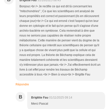
Brigittte Fau
31/10/2025 08:43
Bonjour,<br /> Je rectifie ce qui est dit là concernant les
"mitochondries" ; Ce que les scientifiques ont analysé de
leurs propriétés est correct et passionnant (ils en découvrent
chaque jour)<br /> Ce qui est erroné c'est l'aspect qu'on leur
donne en cytologie et le fait qu'on pense qu'il s'agisse d'une
archéo-bactérie en symbiose. Cela reviendrait à dire que
nous ne serions pas capables de réaliser notre propre
métabolisme. Cette manière de penser vient du dogme de la
théorie cellulaire qui interdit aux scientifiques de penser qu'il
y a quelque chose de vivant plus petit que la cellule et qui
nous est propre. La théorie de Béchamp explique cela de
manière totalement cohérente et les scientifiques devraient
s'y intéresser plus que jamais.<br /> J'ai effectivement écrit un
livre à cet effet pour rendre les travaux de Béchamp
accessible à tous.<br /> Bien à vous<br /> Brigitte Fau
Répondre
B
Brigittte Fau
01/11/2025 09:14
Merci Pascal