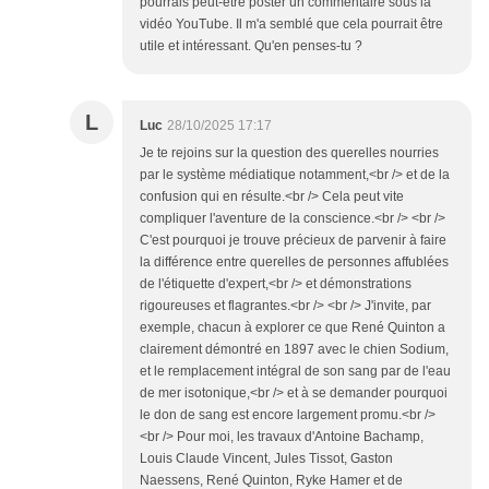
pourrais peut-être poster un commentaire sous la
vidéo YouTube. Il m'a semblé que cela pourrait être
utile et intéressant. Qu'en penses-tu ?
L
Luc
28/10/2025 17:17
Je te rejoins sur la question des querelles nourries
par le système médiatique notamment,<br /> et de la
confusion qui en résulte.<br /> Cela peut vite
compliquer l'aventure de la conscience.<br /> <br />
C'est pourquoi je trouve précieux de parvenir à faire
la différence entre querelles de personnes affublées
de l'étiquette d'expert,<br /> et démonstrations
rigoureuses et flagrantes.<br /> <br /> J'invite, par
exemple, chacun à explorer ce que René Quinton a
clairement démontré en 1897 avec le chien Sodium,
et le remplacement intégral de son sang par de l'eau
de mer isotonique,<br /> et à se demander pourquoi
le don de sang est encore largement promu.<br />
<br /> Pour moi, les travaux d'Antoine Bachamp,
Louis Claude Vincent, Jules Tissot, Gaston
Naessens, René Quinton, Ryke Hamer et de