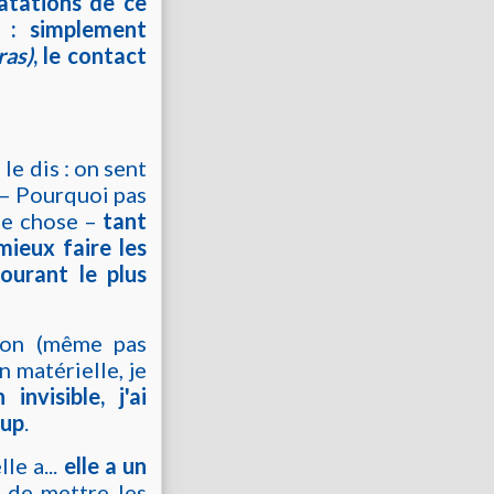
atations de ce
 : simplement
ras)
, le contact
le dis : on sent
. – Pourquoi pas
ue chose –
tant
 mieux faire les
ourant le plus
tion (même pas
n matérielle, je
invisible, j'ai
oup
.
le a...
elle a un
n de mettre les