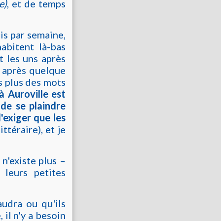
e)
, et de temps
is par semaine,
abitent là-bas
nt les uns après
is après quelque
ns plus des mots
à Auroville est
de se plaindre
'exiger que les
ittéraire), et je
 n'existe plus –
leurs petites
faudra ou qu'ils
 il n'y a besoin