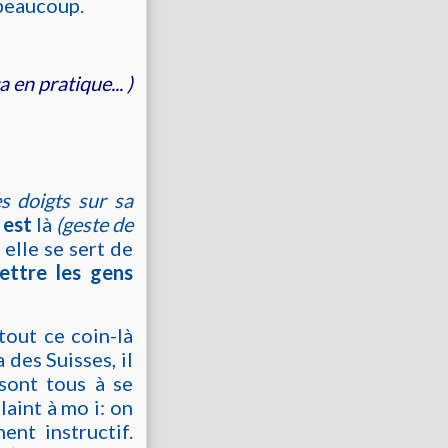
 beaucoup.
 en pratique... )
s doigts sur sa
 est
là
(geste de
t elle se sert de
mettre les gens
tout ce coin-là
a des Suisses, il
 sont tous à se
laint à mo i: on
nt instructif.