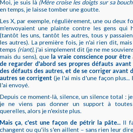
Moi, je suis là
(Mère croise les doigts sur sa bouch
en temps, je laisse tomber une goutte.
Les X, par exemple, régulièrement, une ou deux fo
m'envoyaient une plainte contre les gens qui h
(tantôt les uns, tantôt les autres, tous y passaie
les autres). La première fois, je n'ai rien dit, ma
temps
(riant)
, j'ai simplement dit (je ne me souvie
mais du sens), que
la vraie conscience pour être 
de regarder d'abord ses propres défauts avant 
des défauts des autres, et de se corriger avant d
autres se corrigent
(je l'ai mis d'une façon plus... l
l'ai envoyé.
Depuis ce moment-là, silence, un silence total : je
je ne viens pas donner un support à toutes 
querelles, alors je n'existe plus.
Mais ça, c'est une façon de pétrir la pâte...
Il 
changent ou qu'ils s'en aillent – sans rien leur dire,