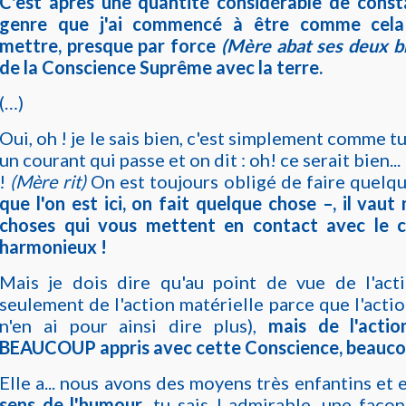
C'est après une quantité considérable de const
genre que j'ai commencé à être comme cela
mettre, presque par force
(Mère abat ses deux b
de la Conscience Suprême avec la terre.
(…)
Oui, oh ! je le sais bien, c'est simplement comme tu 
un courant qui passe et on dit : oh! ce serait bien..
!
(Mère rit)
On est toujours obligé de faire quelq
que l'on est ici, on fait quelque chose –, il vaut
choses qui vous mettent en contact avec le c
harmonieux !
Mais je dois dire qu'au point de vue de l'ac
seulement de l'action matérielle parce que l'actio
n'en ai pour ainsi dire plus),
mais de l'action 
BEAUCOUP appris avec cette Conscience, beauc
Elle a... nous avons des moyens très enfantins et el
sens de l'humour
, tu sais ! admirable, une faço