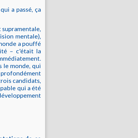
 qui a passé, ça
it supramentale,
ision mentale),
 monde a pouffé
té – c'était la
mmédiatement.
s le monde, qui
la profondément
trois candidats,
apable qui a été
u développement