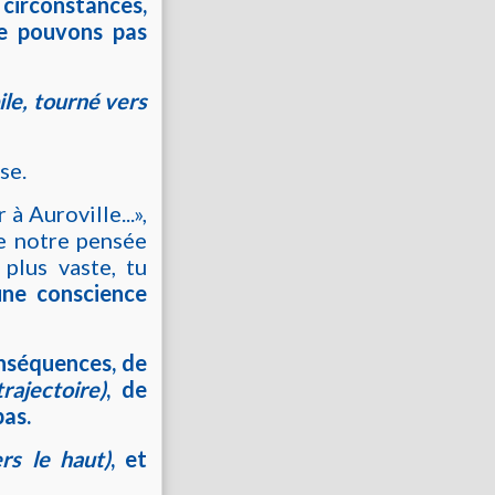
s circonstances,
e pouvons pas
le, tourné vers
se.
à Auroville...»,
ue notre pensée
plus vaste, tu
une conscience
onséquences, de
rajectoire)
, de
as.
rs le haut)
, et