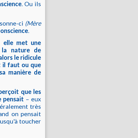
nscience
. Ou ils
rsonne-ci
(Mère
Conscience
.
: elle met une
 la nature de
lors le ridicule
 il faut ou que
t sa manière de
perçoit que les
e pensait
– eux
néralement très
and on pensait
 jusqu'à toucher