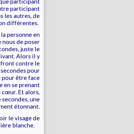
que participant
tre participant
s les autres, de
on différentes.
 la personne en
e nous de poser
condes, juste le
vant. Alors il y
 front contre le
s secondes pour
e pour être face
ie en se prenant
 cœur. Et alors,
e secondes, une
iment étonnant.
oir le visage de
ière blanche.