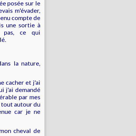
rée posée sur le
evais m'évader,
s tenu compte de
is une sortie à
s pas, ce qui
llé.
dans la nature,
 cacher et j'ai
ui j'ai demandé
pérable par mes
 tout autour du
enue car je ne
 mon cheval de