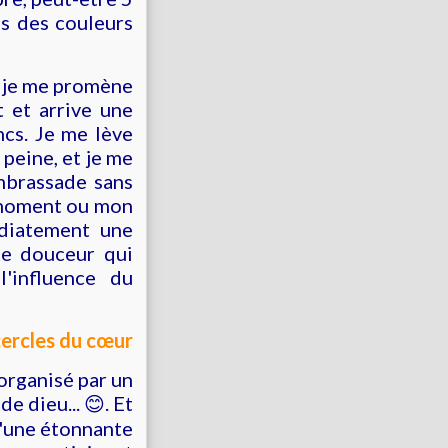
ns des couleurs
, je me promène
t et arrive une
cs. Je me lève
 peine, et je me
embrassade sans
u moment ou mon
diatement une
te douceur qui
l'influence du
cercles du cœur
 organisé par un
de dieu...
😊. Et
d'une étonnante