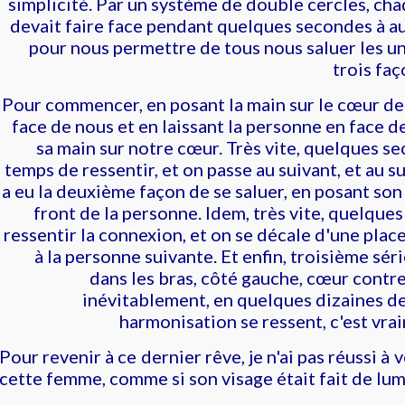
simplicité. Par un système de double cercles, cha
devait faire face pendant quelques secondes à au
pour nous permettre de tous nous saluer les un
trois faç
Pour commencer, en posant la main sur le cœur de
face de nous et en laissant la personne en face d
sa main sur notre cœur.
Très vite, quelques se
temps de ressentir, et on passe au suivant, et au sui
a eu la deuxième façon de se saluer, e
n posant son
front de la personne. Idem, très vite, quelque
ressentir la connexion, et on se décale d'une plac
à la personne suivante. Et enfin, troisième sér
dans les bras, côté gauche, cœur contre
inévitablement, en quelques dizaines d
harmonisation se ressent, c'est vra
Pour revenir à ce dernier rêve, je n'ai pas réussi à v
cette femme, comme si son visage était fait de lum