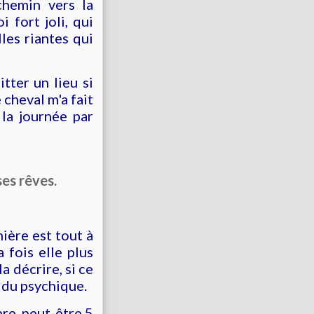
chemin vers la
 fort joli, qui
lles riantes qui
tter un lieu si
 cheval m'a fait
la journée par
es rêves.
mière est tout à
 fois elle plus
a décrire, si ce
e du psychique.
re, peut-être 5