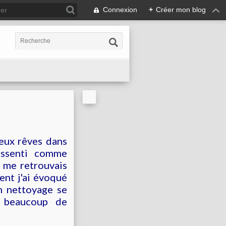
Connexion
+
Créer mon blog
eux rêves dans
essenti comme
e me retrouvais
dent j'ai évoqué
n nettoyage se
r beaucoup de