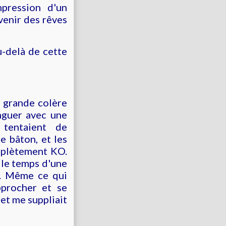
mpression d'un
venir des rêves
u-delà de cette
e grande colère
inguer avec une
tentaient de
e bâton, et les
mplètement KO.
: le temps d'une
é. Même ce qui
pprocher et se
et me suppliait