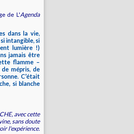
ge de L'
Agenda
s dans la vie,
i intangible, si
ent lumière !)
ans jamais être
cette flamme –
 de mépris, de
rsonne. C’était
he, si blanche
NCHE
, avec cette
vine, sans doute
oir l'expérience.