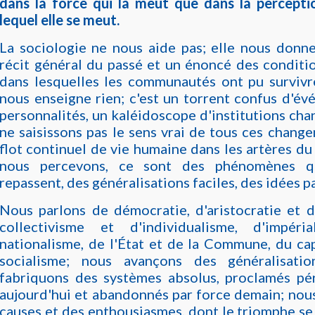
dans la force qui la meut que dans la percepti
lequel elle se meut.
La sociologie ne nous aide pas; elle nous donn
récit général du passé et un énoncé des conditi
dans lesquelles les communautés ont pu survivre
nous enseigne rien; c'est un torrent confus d'é
personnalités, un kaléidoscope d'institutions ch
ne saisissons pas le sens vrai de tous ces chang
flot continuel de vie humaine dans les artères d
nous percevons, ce sont des phénomènes q
repassent, des généralisations faciles, des idées pa
Nous parlons de démocratie, d'aristocratie et d
collectivisme et d'individualisme, d'impér
nationalisme, de l'État et de la Commune, du ca
socialisme; nous avançons des généralisatio
fabriquons des systèmes absolus, proclamés p
aujourd'hui et abandonnés par force demain; nou
causes et des enthousiasmes, dont le triomphe se