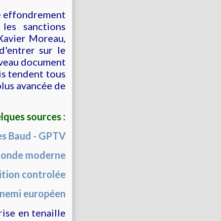
re effondrement
 les sanctions
Xavier Moreau,
d'entrer sur le
ouveau document
is tendent tous
plus avancée de
lques sources :
es Baud - GPTV
 monde moderne
ition controlée
Ennemi européen
ise en tenaille