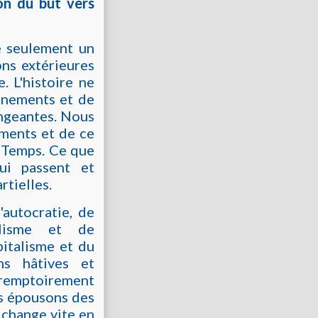
on du but vers
e seulement un
ons extérieures
. L'histoire ne
vénements et de
angeantes. Nous
ements et de ce
u Temps. Ce que
ui passent et
rtielles.
'autocratie, de
ialisme et de
pitalisme et du
ns hâtives et
éremptoirement
s épousons des
 change vite en