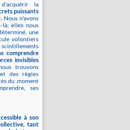
d'acquérir la
crets puissants
t.
Nous n'avons
là; elles nous
déterminé, une
cule volontiers
 scintillements
ons comprendre
rces invisibles
nous trouvons
.et des règles
ltés du .moment
mprendre, ses
ccessible à son
llective, tant