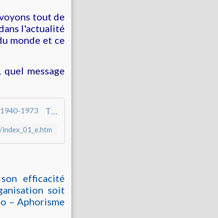
 voyons tout de
ans l'actualité
 du monde et ce
e, quel message
The Mother's handwriting in facsimile / New Year Messages, 1940-1973
/index_01_e.htm
son efficacité
ganisation soit
ndo – Aphorisme