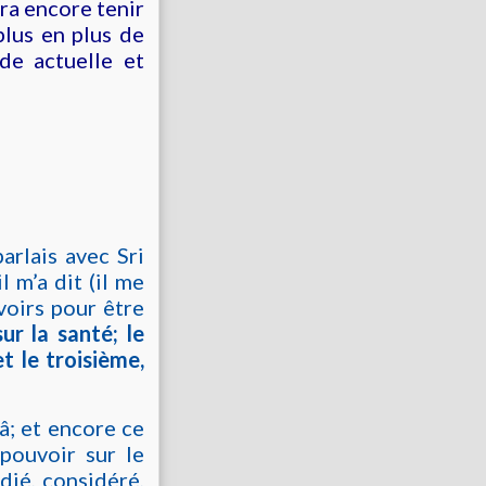
rra encore tenir
plus en plus de
de actuelle et
arlais avec Sri
l m’a dit (il me
uvoirs pour être
sur la santé; le
t le troisième,
â; et encore ce
 pouvoir sur le
dié, considéré,