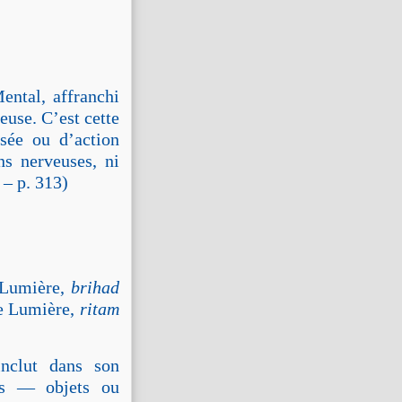
ental, affranchi
euse. C’est cette
nsée ou d’action
ns nerveuses, ni
 – p. 313)
e Lumière,
brihad
ie Lumière,
ritam
inclut dans son
nes — objets ou