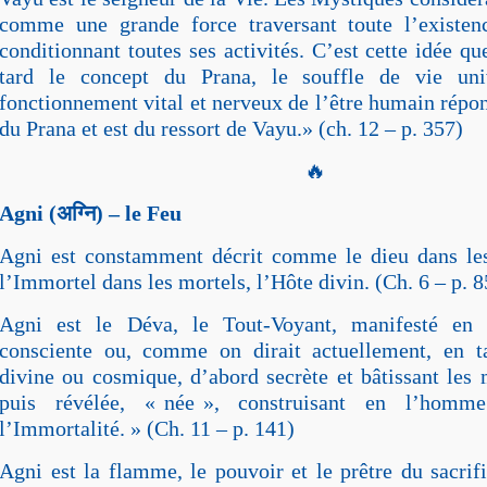
comme une grande force traversant toute l’existenc
conditionnant toutes ses activités. C’est cette idée q
tard le concept du Prana, le souffle de vie uni
fonctionnement vital et nerveux de l’être humain répon
du Prana et est du ressort de Vayu.» (ch. 12 – p. 357)
🔥
Agni (
अग्नि
) – le Feu
Agni est constamment décrit comme le dieu dans les
l’Immortel dans les mortels, l’Hôte divin. (Ch. 6 – p. 8
Agni est le Déva, le Tout-Voyant, manifesté en 
consciente ou, comme on dirait actuellement, en t
divine ou cosmique, d’abord secrète et bâtissant les 
puis révélée, « née », construisant en l’homm
l’Immortalité. » (Ch. 11 – p. 141)
Agni est la flamme, le pouvoir et le prêtre du sacrifi