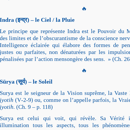
🔥
Indra (
इन्द्र
) – le Ciel / la Pluie
Le principe que représente Indra est le Pouvoir du M
des limites et de l’obscurantisme de la conscience nerv
Intelligence éclairée qui élabore des formes de pe
justes ou parfaites, non dénaturées par les impulsio
pénalisées par l’action mensongère des sens. » (Ch. 26
🔥
Sūrya (
सूर्य
) – le Soleil
Surya est le seigneur de la Vision suprême, la Vast
jyotih
(V‑2‑9) ou, comme on l’appelle parfois, la Vra
jyotih
. (Ch. 9 – p. 118)
Surya est celui qui voit, qui révèle. Sa Vérité 
illumination tous les aspects, tous les phénomè