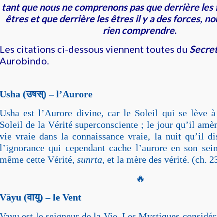
tant que nous ne comprenons pas que derrière les fo
êtres et que derrière les êtres il y a des forces, 
rien comprendre.
Les citations ci-dessous viennent toutes du
Secre
Aurobindo.
Usha (
उषस्
) – l’Aurore
Usha est l’Aurore divine, car le Soleil qui se lève à
Soleil de la Vérité superconsciente ; le jour qu’il amèn
vie vraie dans la connaissance vraie, la nuit qu’il di
l’ignorance qui cependant cache l’aurore en son sein
même cette Vérité,
sunrta
, et la mère des vérité. (ch. 2
🔥
Vāyu (
वायु
) – le Vent
Vayu est le seigneur de la Vie. Les Mystiques considéra