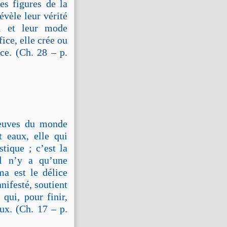
es figures de la
évèle leur vérité
ion et leur mode
ice, elle crée ou
nce. (Ch. 28 – p.
leuves du monde
t eaux, elle qui
tique ; c’est la
Il n’y a qu’une
ma est le délice
nifesté, soutient
 qui, pour finir,
eux. (Ch. 17 – p.