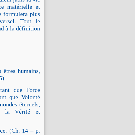
e matérielle et
ue formulera plus
versel. Tout le
d à la définition
 êtres humains,
5)
tant que Force
ant que Volonté
mondes éternels,
e la Vérité et
ce. (Ch. 14 – p.