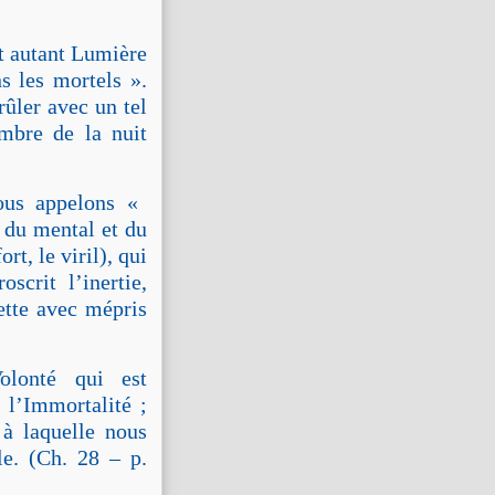
t autant Lumière
s les mortels ».
rûler avec un tel
ombre de la nuit
nous appelons «
s du mental et du
fort, le viril), qui
scrit l’inertie,
ette avec mépris
olonté qui est
 l’Immortalité ;
 à laquelle nous
le. (Ch. 28 – p.