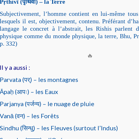
Pṛthivī (
पृथिवी
) – la Terre
Subjectivement, l’homme contient en lui-même tous
lesquels il est, objectivement, contenu. Préférant d’h
langage le concret à l’abstrait, les Rishis parlent 
physique comme du monde physique, la terre, Bhu, Pri
p. 332)
🔥
Il y a aussi :
Parvata (
) – les montagnes
पर्
Āpaḥ (
) – les Eaux
आपः
Parjanya (
) – le nuage de pluie
पर्जन्य
Vanā (
) – les Forêts
वन
Sindhu (
) – les Fleuves (surtout l’Indus)
सिन्धु