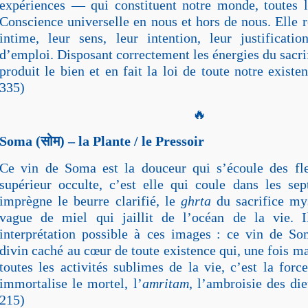
expériences — qui constituent notre monde, toutes l
Conscience universelle en nous et hors de nous. Elle r
intime, leur sens, leur intention, leur justificat
d’emploi. Disposant correctement les énergies du sacrif
produit le bien et en fait la loi de toute notre existe
335)
🔥
Soma (
सोम
) – la Plante / le Pressoir
Ce vin de Soma est la douceur qui s’écoule des f
supérieur occulte, c’est elle qui coule dans les sep
imprègne le beurre clarifié, le
ghrta
du sacrifice mys
vague de miel qui jaillit de l’océan de la vie. 
interprétation possible à ces images : ce vin de So
divin caché au cœur de toute existence qui, une fois ma
toutes les activités sublimes de la vie, c’est la force
immortalise le mortel, l’
amritam
, l’ambroisie des di
215)