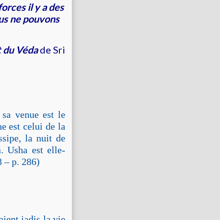
rces il y a des
nous ne pouvons
t du Véda
de Sri
 sa venue est le
e est celui de la
ssipe, la nuit de
. Usha est elle-
3 – p. 286)
ient jadis la vie