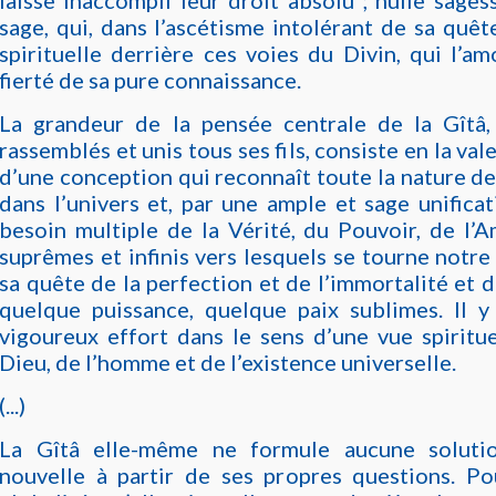
laisse inaccompli leur droit absolu ; nulle sage
sage, qui, dans l’ascétisme intolérant de sa quête
spirituelle derrière ces voies du Divin, qui l’am
fierté de sa pure connaissance.
La grandeur de la pensée centrale de la Gîtâ,
rassemblés et unis tous ses fils, consiste en la va
d’une conception qui reconnaît toute la nature d
dans l’univers et, par une ample et sage unificati
besoin multiple de la Vérité, du Pouvoir, de l’A
suprêmes et infinis vers lesquels se tourne notr
sa quête de la perfection et de l’immortalité et d
quelque puissance, quelque paix sublimes. Il y
vigoureux effort dans le sens d’une vue spiritu
Dieu, de l’homme et de l’existence universelle.
(...)
La Gîtâ elle-même ne formule aucune solutio
nouvelle à partir de ses propres questions. Pou