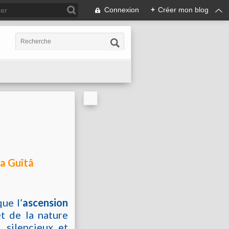
Connexion
+
Créer mon blog
la Guîtâ
ue l’
ascension
et de la nature
, silencieux et