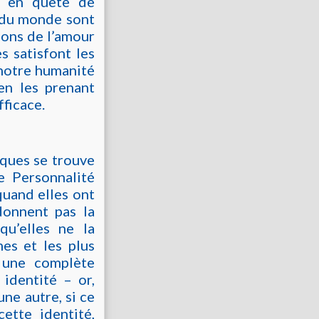
if en quête de
e du monde sont
ions de l’amour
s satisfont les
 notre humanité
en les prenant
ficace.
iques se trouve
e Personnalité
quand elles ont
donnent pas la
qu’elles ne la
es et les plus
t une complète
 identité – or,
une autre, si ce
cette identité,