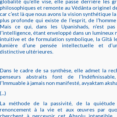
globalité qu’elle vise, elle passe derrière les 
philosophiques et remonte au Védânta originel d
car c’est là que nous avons la vision synthétique la 
plus profonde qui existe de l’esprit, de l’homm
Mais ce qui, dans les Upanishads, n’est pas
l’intelligence, étant enveloppé dans un lumineux 
intuitive et de formulation symbolique, la Gîtâ le
lumière d’une pensée intellectuelle et d’u
distinctive ultérieures.
Dans le cadre de sa synthèse, elle admet la rec
penseurs abstraits font de l’Indéfinissable
l’Immuable à jamais non manifesté, avyaktam aksh
(...)
La méthode de la passivité, de la quiétude 
renoncement à la vie et aux œuvres par qu
cherchent à percevoir cet Absolu intangible,