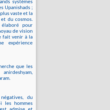
grands systèmes
es Upanishads ;
plus vaste et la
e et du cosmos.
 élaboré pour
noyau de vision
 fait venir à la
ne expérience
herche que les
, anirdeshyam,
aram.
négatives, du
oi les hommes
 est admise et