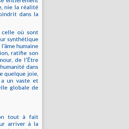
sse entièrement
, nie la réalité
oindrit dans la
 celle où sont
leur synthétique
e l’âme humaine
on, ratifie son
mour, de l’Être
e humanité dans
e quelque joie,
 a un vaste et
elle globale de
n tout à fait
r arriver à la