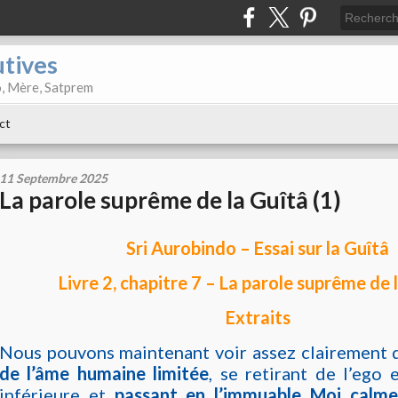
utives
o, Mère, Satprem
ct
11 Septembre 2025
La parole suprême de la Guîtâ (1)
Sri Aurobindo – Essai sur la Guîtâ
Livre 2, chapitre 7 – La parole suprême de 
Extraits
Nous pouvons maintenant voir assez clairement q
de l’âme humaine limitée
, se retirant de l’ego 
inférieure et
passant en l’immuable Moi calme