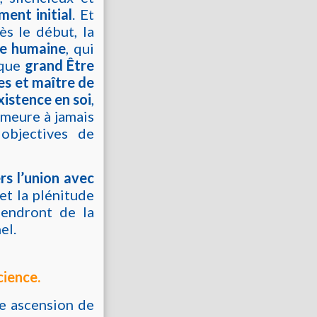
ent initial
. Et
s le début, la
rme humaine
, qui
lque
grand Être
es et maître de
istence en soi
,
emeure à jamais
 objectives de
rs l’union avec
et la plénitude
épendront de la
el.
cience.
ne ascension de