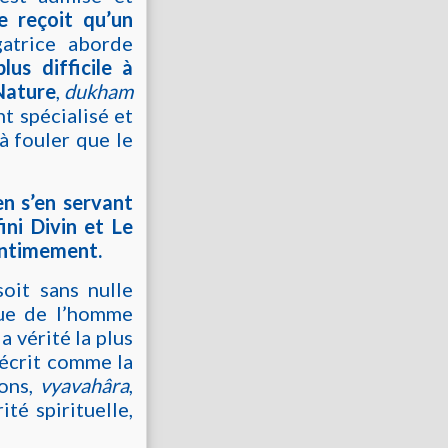
e reçoit qu’un
gatrice aborde
lus difficile à
 Nature
,
dukham
t spécialisé et
 à fouler que le
en s’en servant
ni Divin et Le
s intimement.
oit sans nulle
ique de l’homme
la vérité la plus
décrit comme la
ions,
vyavahâra
,
ité spirituelle,