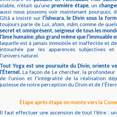
stable, n’était qu’une
première étape
, un
changem
aussi nous pouvons voir maintenant pourquoi, dè
Gîtâ a insisté sur
l’Îshwara, le Divin sous la fo
toujours parle de Lui,
aham
,
mâm
, comme de que
secret et omniprésent, seigneur de tous les mond
l’âme humaine, plus grand même que l’immuable ex
laquelle est à jamais immobile et inaffectée et d
intouchée par les apparences subjectives et
l’univers naturel.
Tout Yoga est une poursuite du Divin, oriente ve
l’Éternel.
La façon de Le chercher, la profondeur 
de l’union et l’intégralité de la réalisation d
justesse de notre perception du Divin et de l’Étern
Étape après étape on monte vers la Cons
Il faut effectuer une ascension de tout l'être : u