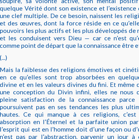
soupire, sa volonté active, son mental posit
quelque Vérité dont son existence et l’existenc
une clef multiple.
De ce besoin, naissent les relig
et des œuvres, dont la force réside en ce qu’elle
pouvoirs les plus actifs et les plus développés de
et les conduisent vers Dieu — car ce n’est qu’
comme point de départ que la connaissance être ef
(...)
Mais la faiblesse des religions émotives et cinét
en ce qu’elles sont trop absorbées en quelqu
divine et en les valeurs divines du fini. Et même 
une conception du Divin infini, elles ne nous 
pleine satisfaction de la connaissance parce 
poursuivent pas en ses tendances les plus ultim
hautes. Ce qui manque à ces religions, c’es
absorption en l’Éternel et la parfaite union par
l’esprit qui est en l’homme doit d’une façon ou d’
n’est pas par l’abstraction, parvenir un jour à 