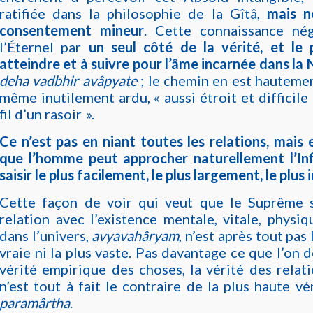
ratifiée dans la philosophie de la Gîtâ,
mais n
consentement mineur
. Cette connaissance né
l’Éternel par
un seul côté de la vérité, et le p
atteindre et à suivre pour l’âme incarnée dans la
deha vadbhir avâpyate
; le chemin en est hautemen
même inutilement ardu, « aussi étroit et difficile
fil d’un rasoir ».
Ce n’est pas en niant toutes les relations, mais 
que l’homme peut approcher naturellement l’Infi
saisir le plus facilement, le plus largement, le plu
Cette façon de voir qui veut que le Suprême s
relation avec l’existence mentale, vitale, phys
dans l’univers,
avyavahâryam
, n’est après tout pas 
vraie ni la plus vaste. Pas davantage ce que l’on 
vérité empirique des choses, la vérité des relat
n’est tout à fait le contraire de la plus haute vér
paramârtha
.