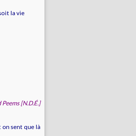
oit la vie
d Peems [N.D.É.]
t on sent que là