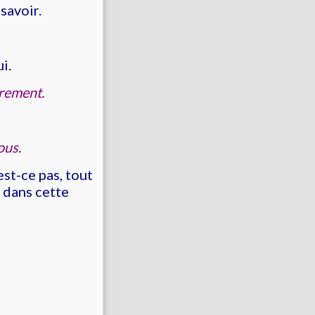
 savoir.
i.
drement.
ous.
est-ce pas, tout
r dans cette