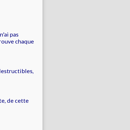
n'ai pas
etrouve chaque
destructibles,
te, de cette