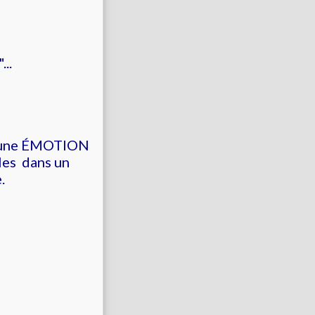
..
est une ÉMOTION
les dans un
.