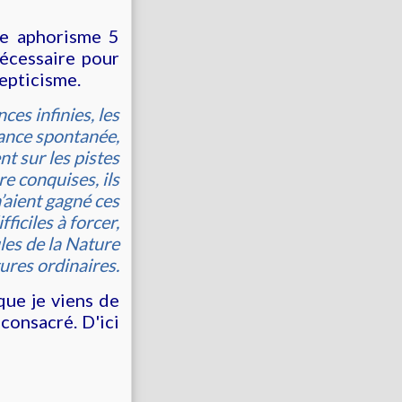
re aphorisme 5
nécessaire pour
cepticisme.
es infinies, les
sance spontanée,
t sur les pistes
e conquises, ils
n’aient gagné ces
fficiles à forcer,
ules de la Nature
ures ordinaires.
que je viens de
consacré. D'ici