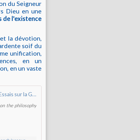
ion du Seigneur
rs Dieu en une
 de l'existence
 et la dévotion,
ardente soif du
e unification,
gences, en un
ion, en un vaste
Essais sur la Guîtâ - French translation, Essays On The Gita
 on the philosophy