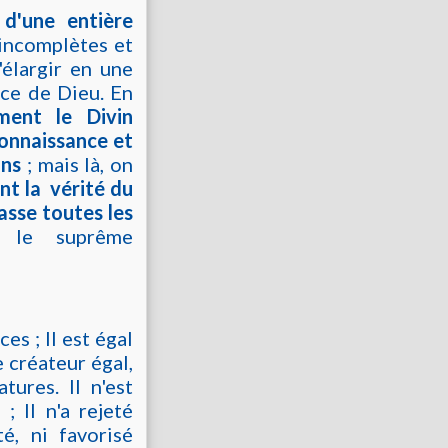
 d'une entière
 incomplètes et
'élargir en une
nce de Dieu. En
ment le Divin
connaissance et
ins
; mais là, on
nt la vérité du
sse toutes les
 le suprême
es ; Il est égal
e créateur égal,
tures. Il n'est
; Il n'a rejeté
é, ni favorisé