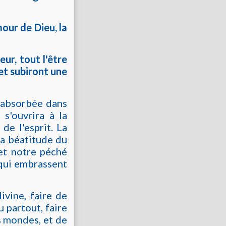
our de Dieu, la
ur, tout l'être
et subiront une
e absorbée dans
 s'ouvrira à la
 de l'esprit. La
la béatitude du
 et notre péché
, qui embrassent
ivine, faire de
 partout, faire
s mondes, et de