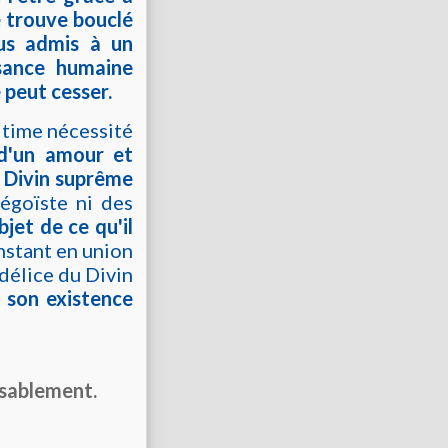
se trouve bouclé
us admis à un
ssance humaine
e peut cesser.
ltime nécessité
d'un amour et
du Divin suprême
 égoïste ni des
bjet de ce qu'il
instant en union
 délice du Divin
e son existence
assablement.