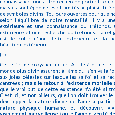
connaissance, une autre recherche portent toujour
mais ils sont éphémères et limités au plaisir tiré
de symboles divins. Toujours ouvertes pour que no
selon l'équilibre de notre mentalité, il y a un
extérieure et une connaissance du tréfonds,
extérieure et une recherche du tréfonds. La reli
est le culte d'une déité extérieure et la p
béatitude extérieure…
(...)
Cette ferme croyance en un Au-delà et cette 
monde plus divin assurent à l'âme qui s'en va la f
aux joies célestes sur lesquelles sa foi et sa re
centrées ;
mais le retour à l'existence mortelle
que le vrai but de cette existence n'a été ni tro
C'est ici, et non ailleurs, que l'on doit trouver l
développer la nature divine de l'âme à partir d
nature physique humaine, et découvrir, vi
visiblement merveilleuse toute l'ample vérité de