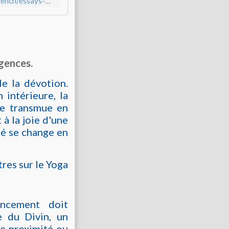
https://motherandsriaurobindo.in/Sri-Aurobindo/books/sabcl/french/essays-on-the-gita/
gences.
de la dévotion.
 intérieure, la
se transmue en
 à la joie d'une
ité se change en
res sur le Yoga
ncement doit
e du Divin, un
de proximité ou