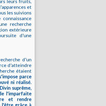
s leurs fruits,
 d'apparences et
us les suivions
e connaissance
 une recherche
gion extérieure
oursuite d'une
recherche d'un
orce d'atteindre
cherche étaient
 s'impose parce
uvé ni réalisé.
e Divin suprême,
e l'imparfaite
vre et rendre
 l'être grâce à